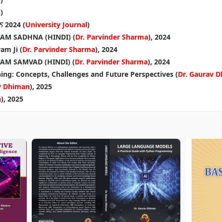
h
)
ੂਨ 2024 (
University Journal
)
AM SADHNA (HINDI) (
Dr. Parvinder Sharma
), 2024
am Ji (
Dr. Parvinder Sharma
), 2024
AM SAMVAD (HINDI) (
Dr. Parvinder Sharma
), 2024
ything: Concepts, Challenges and Future Perspectives (
Dr. Gaurav 
v Dhiman
), 2025
n
), 2025