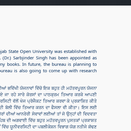
njab State Open University was established with
. (Dr.) Sarbjinder Singh has been appointed as
ny books. In future, the bureau is planning to
ureau is also going to come up with research
 ਭਵਿੱਖੀ ਯੋਜਨਾਵਾਂ ਵਿੱਚੋ ਇਕ ਬਹੁਤ ਹੀ ਮਹੱਤਵਪੂਰਨ ਯੋਜਨਾ
ਾਏ ਜਾ ਰਹੇ ਸਾਰੇ ਕੋਰਸਾਂ ਦਾ ਪਾਠਕ੍ਰਮ ਤਿਆਰ ਕਰਕੇ ਆਪਣੀ
ਰਸਿਟੀ ਵੱਲੋਂ ਖੋਜ ਪ੍ਰੋਜੈਕਟ ਤਿਆਰ ਕਰਵਾ ਕੇ ਪ੍ਰਕਾਸ਼ਿਤ ਕੀਤੇ
ੱਤੇ ਦੀ ਬੋਲੀ ਵਿੱਚ ਤਿਆਰ ਕਰਨ ਦਾ ਫੈਸਲਾ ਵੀ ਕੀਤਾ। ਇਸ ਲਈ
ਾਂ ਦੀਆਂ ਆਨਰੇਰੀ ਸੇਵਾਵਾਂ ਲਈਆਂ ਤਾਂ ਜੋ ਉਨ੍ਹਾਂ ਦੀ ਵਿਦਵਤਾ
ਾਹਿਬ ਦੀ ਅਗਵਾਈ ਵਿੱਚ ਬਹੁਤ ਮਹੱਤਵਪੂਰਨ ਪੁਸਤਕਾਂ ਪ੍ਰਕਾਸ਼ਤ
ਂ ਵਿੱਚ ਯੂਨੀਵਰਸਿਟੀ ਦਾ ਪਬਲੀਕੇਸ਼ਨ ਵਿਭਾਗ ਯੋਗ ਨਤੀਜੇ ਕੱਢਣ