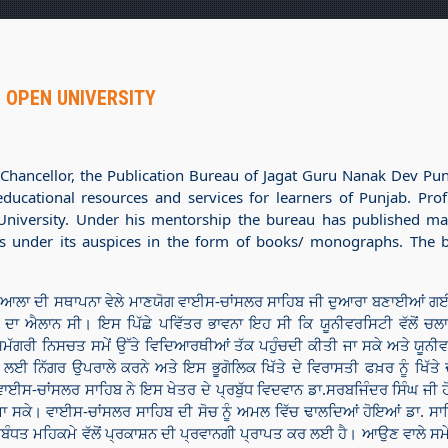
 OPEN UNIVERSITY
-Chancellor, the Publication Bureau of Jagat Guru Nanak Dev Pu
ducational resources and services for learners of Punjab. Prof
University. Under his mentorship the bureau has published ma
s under its auspices in the form of books/ monographs. The b
ਆਲਾ ਦੀ ਸਥਾਪਨਾ ਵੇਲੇ ਮਾਣਯੋਗ ਵਾਈਸ-ਚਾਂਸਲਰ ਸਾਹਿਬ ਜੀ ਦੁਆਰਾ ਬਣਾਈਆਂ ਗਈਆਂ
ਦਾ ਐਲਾਨ ਸੀ। ਇਸ ਪਿੱਛੇ ਪਵਿੱਤਰ ਭਾਵਨਾ ਇਹ ਸੀ ਕਿ ਯੂਨੀਵਰਸਿਟੀ ਵੱਲੋਂ ਚਲ
ਗ ਸਮੱਗਰੀ ਨਿਸਚਤ ਸਮੇਂ ਉੱਤੇ ਵਿਦਿਆਰਥੀਆਂ ਤੱਕ ਪਹੁੰਚਦੀ ਕੀਤੀ ਜਾ ਸਕੇ ਅਤੇ ਯੂਨੀਵ
 ਲਈ ਨਿੱਗਰ ਉਪਰਾਲੇ ਕਰਨੇ ਅਤੇ ਇਸ ਭੂਗੋਲਿਕ ਖਿੱਤੇ ਦੇ ਵਿਰਾਸਤੀ ਫਖ਼ਰ ਨੂੰ ਖਿ
ਾਈਸ-ਚਾਂਸਲਰ ਸਾਹਿਬ ਨੇ ਇਸ ਖੇਤਰ ਦੇ ਪ੍ਰਬੁੱਧ ਵਿਦਵਾਨ ਡਾ.ਸਰਬਜਿੰਦਰ ਸਿੰਘ ਜੀ ਹੋਰ
ਜਾ ਸਕੇ। ਵਾਈਸ-ਚਾਂਸਲਰ ਸਾਹਿਬ ਦੀ ਸੋਚ ਨੂੰ ਅਮਲ ਵਿੱਚ ਢਾਲਦਿਆਂ ਹੋਇਆਂ ਡਾ. ਸ
ੰਧਤ ਮਹਿਕਮੇ ਵੱਲੋਂ ਪ੍ਰਕਾਸ਼ਨ ਦੀ ਪ੍ਰਵਾਨਗੀ ਪ੍ਰਾਪਤ ਕਰ ਲਈ ਹੈ। ਆਉਣ ਵਾਲੇ ਸਮੇ