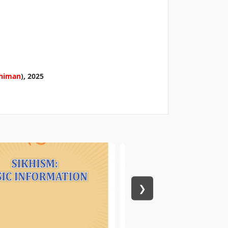
Dhiman
), 2025
❯