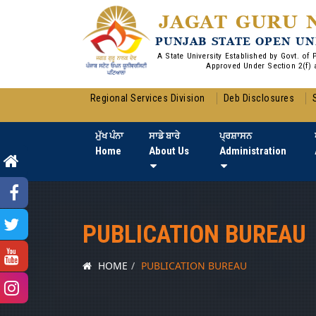
JAGAT GURU 
PUNJAB STATE OPEN UN
A State University Established by Govt. of
Approved Under Section 2(f) 
Regional Services Division
Deb Disclosures
ਮੁੱਖ ਪੰਨਾ
ਸਾਡੇ ਬਾਰੇ
ਪ੍ਰਸ਼ਾਸਨ
Home
About Us
Administration
PUBLICATION BUREAU
HOME
PUBLICATION BUREAU