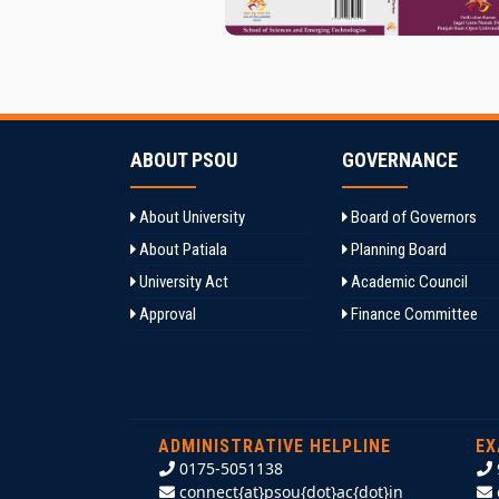
ABOUT PSOU
GOVERNANCE
About University
Board of Governors
About Patiala
Planning Board
University Act
Academic Council
Approval
Finance Committee
ADMINISTRATIVE HELPLINE
EX
0175-5051138
connect{at}psou{dot}ac{dot}in