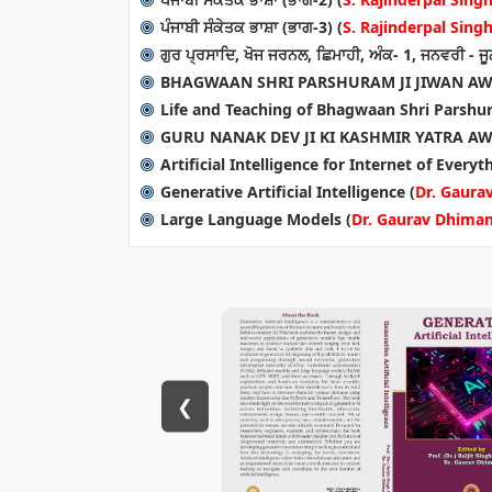
ਪੰਜਾਬੀ ਸੰਕੇਤਕ ਭਾਸ਼ਾ (ਭਾਗ-3) (
S. Rajinderpal Sing
ਗੁਰ ਪ੍ਰਸਾਦਿ, ਖੋਜ ਜਰਨਲ, ਛਿਮਾਹੀ, ਅੰਕ- 1, ਜਨਵਰੀ - ਜ
BHAGWAAN SHRI PARSHURAM JI JIWAN AW
Life and Teaching of Bhagwaan Shri Parshur
GURU NANAK DEV JI KI KASHMIR YATRA AW
Artificial Intelligence for Internet of Ever
Generative Artificial Intelligence (
Dr. Gaura
Large Language Models (
Dr. Gaurav Dhima
❮