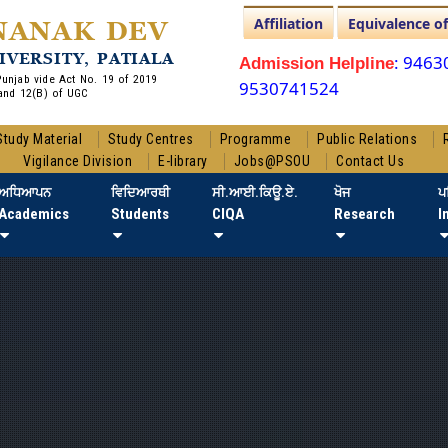
Affiliation
Equivalence o
NANAK DEV
IVERSITY, PATIALA
: 946
Admission Helpline
 Punjab vide Act No. 19 of 2019
9530741524
and 12(B) of UGC
Study Material
Study Centres
Programme
Public Relations
Vigilance Division
E-library
Jobs@PSOU
Contact Us
ਅਧਿਆਪਨ
ਵਿਦਿਆਰਥੀ
ਸੀ.ਆਈ.ਕਿਊ.ਏ.
ਖੋਜ
ਪ
Academics
Students
CIQA
Research
I