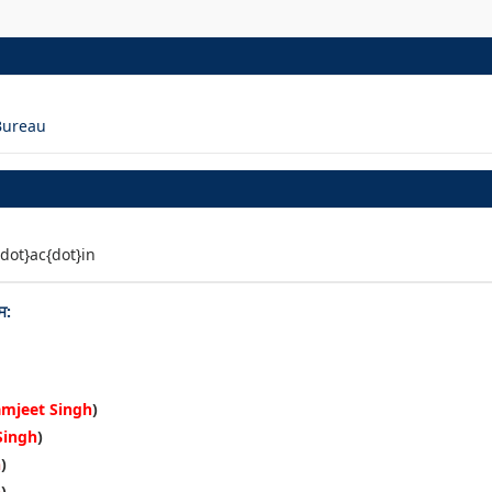
 Bureau
{dot}ac{dot}in
ਸ:
amjeet Singh
)
Singh
)
h
)
h
)