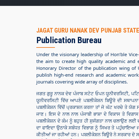
JAGAT GURU NANAK DEV PUNJAB STATE
Publication Bureau
Under the visionary leadership of Hon’ble Vice
the aim to create high quality academic and e
Honorary Director of the publication wing of 
publish high-end research and academic work
journals covering wide array of disciplines.
ਜਗਤ ਗੁਰੂ ਨਾਨਕ ਦੇਵ ਪੰਜਾਬ ਸਟੇਟ ਓਪਨ ਯੂਨੀਵਰਸਿਟੀ, ਪਟਿ
ਯੂਨੀਵਰਸਿਟੀ ਵਿੱਚ ਆਪਣੇ ਪਬਲੀਕੇਸ਼ਨ ਬਿਊਰੋ ਦੀ ਸਥਾਪਨਾ 
ਪਬਲੀਕੇਸ਼ਨ ਵਿੱਚੋਂ ਪ੍ਰਕਾਸ਼ਨ ਕਰਨਾ ਤਾਂ ਜੋ ਘੱਟ ਖਰਚੇ ਤੇ ਯੋ
ਜਾਣ। ਇਸ ਦੇ ਨਾਲ ਨਾਲ ਪੰਜਾਬੀ ਭਾਸ਼ਾ ਦੇ ਵਿਕਾਸ ਤੇ ਵਿਗਾਸ
ਪਬਲੀਕੇਸ਼ਨ ਦੇ ਕੰਮ ਨੂੰ ਬਹੁਤ ਹੀ ਸੁਜੱਗਤਾ ਨਾਲ ਚਲਾਉਣ ਲਈ ਵ
ਦਾ ਫਾਇਦਾ ਉਠਾਕੇ ਸਬੰਧਤ ਵਿਭਾਗ ਨੂੰ ਸਿਖਰ ਤੇ ਪਹੁੰਚਾਇਆ 
ਕੀਤੀਆਂ ਜਾ ਰਹੀਆਂ ਹਨ। ਪਬਲੀਕੇਸ਼ਨ ਬਿਊਰੋ ਨੇ ਸਰਕਾਰ ਦੇ ਸਬ