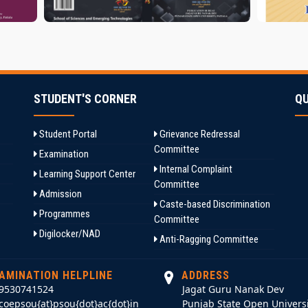
STUDENT'S CORNER
QU
Student Portal
Grievance Redressal
Committee
Examination
Internal Complaint
Learning Support Center
Committee
Admission
Caste-based Discrimination
Programmes
Committee
Digilocker/NAD
Anti-Ragging Committee
AMINATION HELPLINE
ADDRESS
9530741524
Jagat Guru Nanak Dev
coepsou{at}psou{dot}ac{dot}in
Punjab State Open Universi